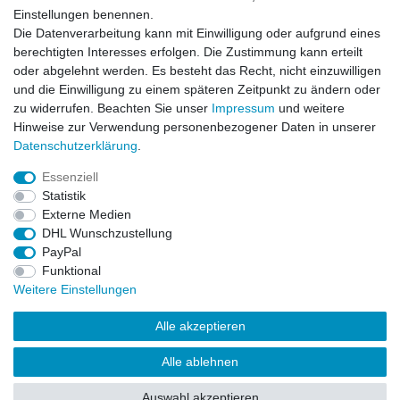
Einstellungen benennen.
Newsletter
E-MAIL **
Die Datenverarbeitung kann mit Einwilligung oder aufgrund eines
Honig
berechtigten Interesses erfolgen. Die Zustimmung kann erteilt
oder abgelehnt werden. Es besteht das Recht, nicht einzuwilligen
Hiermit bestätige ich, dass ich die
Daten­schutz­erklärung
gelesen habe. Meine
und die Einwilligung zu einem späteren Zeitpunkt zu ändern oder
Einwilligung kann ich jederzeit widerrufen.**
zu widerrufen. Beachten Sie unser
Impressum
und weitere
Hinweise zur Verwendung personenbezogener Daten in unserer
Abonnieren
Daten­schutz­erklärung
.
** Hierbei handelt es sich um ein Pflichtfeld.
Essenziell
Statistik
Externe Medien
Impressum
Daten­schutz­erklärung
AGB
DHL Wunschzustellung
PayPal
Funktional
Widerrufs­recht
Kontakt
Vertrag widerrufen
Weitere Einstellungen
Alle akzeptieren
LissyInterMo Modellautos Modellbausätze Vitrinen Modellautos
bekannter Hersteller Autoart Minichamps 1:43 1:18 1:12
Alle ablehnen
Sonderangebote Top-Angebote Neu OVP Modelcars
Auswahl akzeptieren