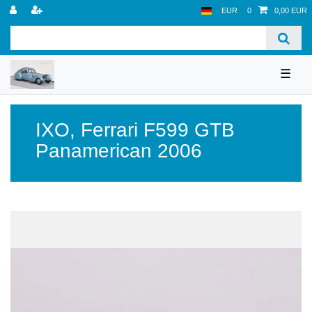
EUR
0
0,00 EUR
☰
IXO
,
Ferrari F599 GTB
Panamerican 2006