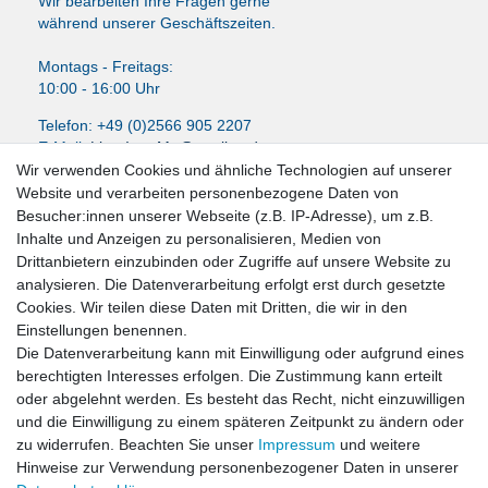
Wir bearbeiten Ihre Fragen gerne
während unserer Geschäftszeiten.
Montags - Freitags:
10:00 - 16:00 Uhr
Telefon: +49 (0)2566 905 2207
E-Mail:
LissyInterMo@t-online.de
Wir verwenden Cookies und ähnliche Technologien auf unserer
Website und verarbeiten personenbezogene Daten von
Besucher:innen unserer Webseite (z.B. IP-Adresse), um z.B.
Inhalte und Anzeigen zu personalisieren, Medien von
News-Letter abonieren
Drittanbietern einzubinden oder Zugriffe auf unsere Website zu
analysieren. Die Datenverarbeitung erfolgt erst durch gesetzte
VORNAME
NACHNAME
Cookies. Wir teilen diese Daten mit Dritten, die wir in den
Einstellungen benennen.
Newsletter
E-MAIL **
Die Datenverarbeitung kann mit Einwilligung oder aufgrund eines
Honig
berechtigten Interesses erfolgen. Die Zustimmung kann erteilt
oder abgelehnt werden. Es besteht das Recht, nicht einzuwilligen
Hiermit bestätige ich, dass ich die
Daten­schutz­erklärung
gelesen habe. Meine
und die Einwilligung zu einem späteren Zeitpunkt zu ändern oder
Einwilligung kann ich jederzeit widerrufen.**
zu widerrufen. Beachten Sie unser
Impressum
und weitere
Hinweise zur Verwendung personenbezogener Daten in unserer
Abonnieren