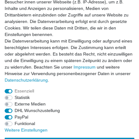
Besucher:innen unserer Webseite (z.B. IP-Adresse), um z.B.
Inhalte und Anzeigen zu personalisieren, Medien von
News-Letter abonieren
Drittanbietern einzubinden oder Zugriffe auf unsere Website zu
analysieren. Die Datenverarbeitung erfolgt erst durch gesetzte
VORNAME
NACHNAME
Cookies. Wir teilen diese Daten mit Dritten, die wir in den
Einstellungen benennen.
Newsletter
E-MAIL **
Die Datenverarbeitung kann mit Einwilligung oder aufgrund eines
Honig
berechtigten Interesses erfolgen. Die Zustimmung kann erteilt
oder abgelehnt werden. Es besteht das Recht, nicht einzuwilligen
Hiermit bestätige ich, dass ich die
Daten­schutz­erklärung
gelesen habe. Meine
und die Einwilligung zu einem späteren Zeitpunkt zu ändern oder
Einwilligung kann ich jederzeit widerrufen.**
zu widerrufen. Beachten Sie unser
Impressum
und weitere
Hinweise zur Verwendung personenbezogener Daten in unserer
Abonnieren
Daten­schutz­erklärung
.
** Hierbei handelt es sich um ein Pflichtfeld.
Essenziell
Statistik
Externe Medien
Impressum
Daten­schutz­erklärung
AGB
DHL Wunschzustellung
PayPal
Funktional
Widerrufs­recht
Kontakt
Vertrag widerrufen
Weitere Einstellungen