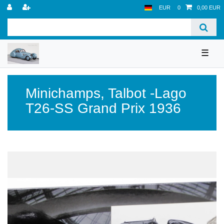
EUR
0
0,00 EUR
☰
Minichamps
,
Talbot -Lago
T26-SS Grand Prix 1936