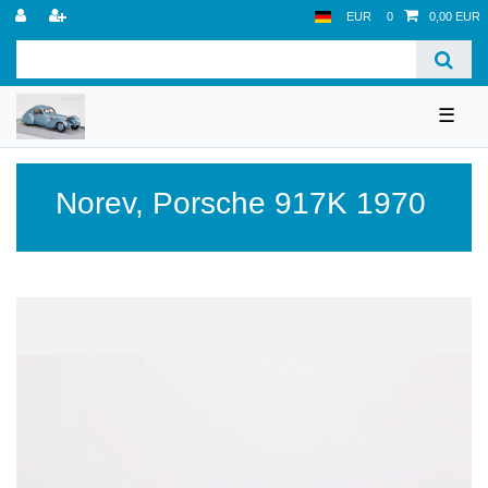
EUR
0
0,00 EUR
☰
Norev
,
Porsche 917K 1970