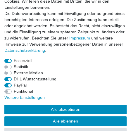
Cookies. Wir teilen diese Daten mit Dritten, die wir in den
Einstellungen benennen.
Newsletter
E-MAIL **
Die Datenverarbeitung kann mit Einwilligung oder aufgrund eines
Honig
berechtigten Interesses erfolgen. Die Zustimmung kann erteilt
oder abgelehnt werden. Es besteht das Recht, nicht einzuwilligen
Hiermit bestätige ich, dass ich die
Daten­schutz­erklärung
gelesen habe. Meine
und die Einwilligung zu einem späteren Zeitpunkt zu ändern oder
Einwilligung kann ich jederzeit widerrufen.**
zu widerrufen. Beachten Sie unser
Impressum
und weitere
Hinweise zur Verwendung personenbezogener Daten in unserer
Abonnieren
Daten­schutz­erklärung
.
** Hierbei handelt es sich um ein Pflichtfeld.
Essenziell
Statistik
Externe Medien
Impressum
Daten­schutz­erklärung
AGB
DHL Wunschzustellung
PayPal
Funktional
Widerrufs­recht
Kontakt
Vertrag widerrufen
Weitere Einstellungen
Alle akzeptieren
LissyInterMo Modellautos Modellbausätze Vitrinen Modellautos
bekannter Hersteller Autoart Minichamps 1:43 1:18 1:12
Alle ablehnen
Sonderangebote Top-Angebote Neu OVP Modelcars