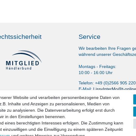
chtssicherheit
Service
Wir bearbeiten Ihre Fragen g
während unserer Geschäftsze
Montags - Freitags:
10:00 - 16:00 Uhr
Telefon: +49 (0)2566 905 22
E-Mail:
LissyInterMo@t-onlin
unserer Website und verarbeiten personenbezogene Daten von
.B. Inhalte und Anzeigen zu personalisieren, Medien von
ite zu analysieren. Die Datenverarbeitung erfolgt erst durch
 wir in den Einstellungen benennen.
nd eines berechtigten Interesses erfolgen. Die Zustimmung kann
t einzuwilligen und die Einwilligung zu einem späteren Zeitpunkt
aten­schutz­erklärung
AGB
Widerrufs­recht
Vertrag widerru
essum
und weitere Hinweise zur Verwendung