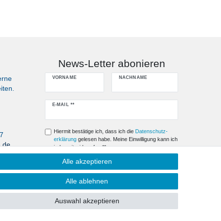
News-Letter abonieren
erne
VORNAME
NACHNAME
iten.
Newsletter
E-MAIL **
Honig
Hiermit bestätige ich, dass ich die
Daten­schutz­
07
erklärung
gelesen habe. Meine Einwilligung kann ich
e.de
jederzeit widerrufen.**
Alle akzeptieren
Abonnieren
Alle ablehnen
** Hierbei handelt es sich um ein Pflichtfeld.
Auswahl akzeptieren
Kontakt
fen