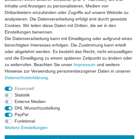
Inhalte und Anzeigen zu personalisieren, Medien von
News-Letter abonieren
Drittanbietern einzubinden oder Zugriffe auf unsere Website zu
analysieren. Die Datenverarbeitung erfolgt erst durch gesetzte
VORNAME
NACHNAME
Cookies. Wir teilen diese Daten mit Dritten, die wir in den
Einstellungen benennen.
Newsletter
E-MAIL **
Die Datenverarbeitung kann mit Einwilligung oder aufgrund eines
Honig
berechtigten Interesses erfolgen. Die Zustimmung kann erteilt
oder abgelehnt werden. Es besteht das Recht, nicht einzuwilligen
Hiermit bestätige ich, dass ich die
Daten­schutz­erklärung
gelesen habe. Meine
und die Einwilligung zu einem späteren Zeitpunkt zu ändern oder
Einwilligung kann ich jederzeit widerrufen.**
zu widerrufen. Beachten Sie unser
Impressum
und weitere
Hinweise zur Verwendung personenbezogener Daten in unserer
Abonnieren
Daten­schutz­erklärung
.
** Hierbei handelt es sich um ein Pflichtfeld.
Essenziell
Statistik
Externe Medien
Impressum
Daten­schutz­erklärung
AGB
DHL Wunschzustellung
PayPal
Funktional
Widerrufs­recht
Kontakt
Vertrag widerrufen
Weitere Einstellungen