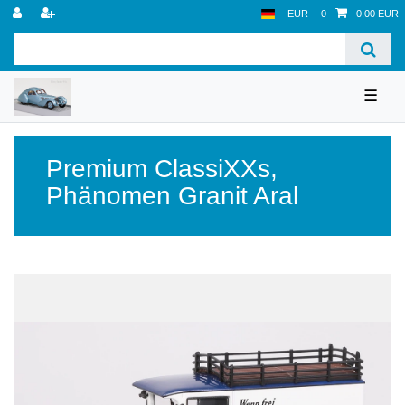
EUR
0
0,00 EUR
☰
Premium ClassiXXs
,
Phänomen Granit Aral