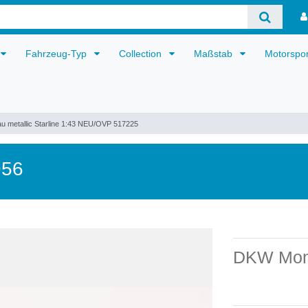
Fahrzeug-Typ
Collection
Maßstab
Motorspo
u metallic Starline 1:43 NEU/OVP 517225
956
DKW Mon