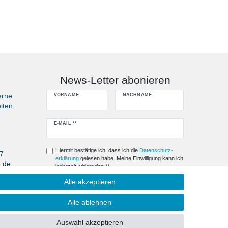
News-Letter abonieren
erne
VORNAME
NACHNAME
iten.
Newsletter
E-MAIL **
Honig
Hiermit bestätige ich, dass ich die
Daten­schutz­
07
erklärung
gelesen habe. Meine Einwilligung kann ich
e.de
jederzeit widerrufen.**
Alle akzeptieren
Abonnieren
Alle ablehnen
** Hierbei handelt es sich um ein Pflichtfeld.
Auswahl akzeptieren