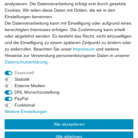
analysieren. Die Datenverarbeitung erfolgt erst durch gesetzte
VORNAME
NACHNAME
Cookies. Wir teilen diese Daten mit Dritten, die wir in den
Einstellungen benennen.
Newsletter
E-MAIL **
Die Datenverarbeitung kann mit Einwilligung oder aufgrund eines
Honig
berechtigten Interesses erfolgen. Die Zustimmung kann erteilt
oder abgelehnt werden. Es besteht das Recht, nicht einzuwilligen
Hiermit bestätige ich, dass ich die
Daten­schutz­erklärung
gelesen habe. Meine
und die Einwilligung zu einem späteren Zeitpunkt zu ändern oder
Einwilligung kann ich jederzeit widerrufen.**
zu widerrufen. Beachten Sie unser
Impressum
und weitere
Hinweise zur Verwendung personenbezogener Daten in unserer
Abonnieren
Daten­schutz­erklärung
.
** Hierbei handelt es sich um ein Pflichtfeld.
Essenziell
Statistik
Externe Medien
Impressum
Daten­schutz­erklärung
AGB
DHL Wunschzustellung
PayPal
Funktional
Widerrufs­recht
Kontakt
Vertrag widerrufen
Weitere Einstellungen
Alle akzeptieren
LissyInterMo Modellautos Modellbausätze Vitrinen Modellautos
bekannter Hersteller Autoart Minichamps 1:43 1:18 1:12
Alle ablehnen