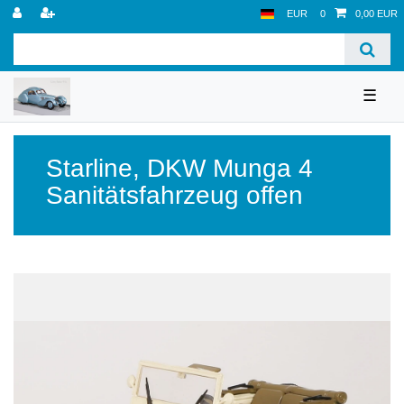
EUR
0
0,00 EUR
☰
Starline
,
DKW Munga 4
Sanitätsfahrzeug offen