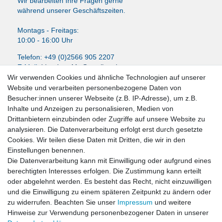
Wir bearbeiten Ihre Fragen gerne
während unserer Geschäftszeiten.
Montags - Freitags:
10:00 - 16:00 Uhr
Telefon: +49 (0)2566 905 2207
E-Mail:
LissyInterMo@t-online.de
Wir verwenden Cookies und ähnliche Technologien auf unserer
Website und verarbeiten personenbezogene Daten von
Besucher:innen unserer Webseite (z.B. IP-Adresse), um z.B.
Inhalte und Anzeigen zu personalisieren, Medien von
News-Letter abonieren
Drittanbietern einzubinden oder Zugriffe auf unsere Website zu
analysieren. Die Datenverarbeitung erfolgt erst durch gesetzte
VORNAME
NACHNAME
Cookies. Wir teilen diese Daten mit Dritten, die wir in den
Einstellungen benennen.
Newsletter
E-MAIL **
Die Datenverarbeitung kann mit Einwilligung oder aufgrund eines
Honig
berechtigten Interesses erfolgen. Die Zustimmung kann erteilt
oder abgelehnt werden. Es besteht das Recht, nicht einzuwilligen
Hiermit bestätige ich, dass ich die
Daten­schutz­erklärung
gelesen habe. Meine
und die Einwilligung zu einem späteren Zeitpunkt zu ändern oder
Einwilligung kann ich jederzeit widerrufen.**
zu widerrufen. Beachten Sie unser
Impressum
und weitere
Hinweise zur Verwendung personenbezogener Daten in unserer
Abonnieren