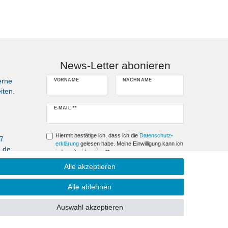
News-Letter abonieren
erne
VORNAME
NACHNAME
iten.
Newsletter
E-MAIL **
Honig
Hiermit bestätige ich, dass ich die
Daten­schutz­
07
erklärung
gelesen habe. Meine Einwilligung kann ich
e.de
jederzeit widerrufen.**
Alle akzeptieren
Abonnieren
Alle ablehnen
** Hierbei handelt es sich um ein Pflichtfeld.
Auswahl akzeptieren
Kontakt
fen