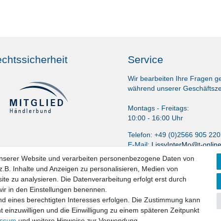
chtssicherheit
Service
Wir bearbeiten Ihre Fragen g
während unserer Geschäftsze
Montags - Freitags:
10:00 - 16:00 Uhr
Telefon: +49 (0)2566 905 22
E-Mail:
LissyInterMo@t-onlin
unserer Website und verarbeiten personenbezogene Daten von
.B. Inhalte und Anzeigen zu personalisieren, Medien von
ite zu analysieren. Die Datenverarbeitung erfolgt erst durch
 wir in den Einstellungen benennen.
nd eines berechtigten Interesses erfolgen. Die Zustimmung kann
t einzuwilligen und die Einwilligung zu einem späteren Zeitpunkt
aten­schutz­erklärung
AGB
Widerrufs­recht
Vertrag widerru
essum
und weitere Hinweise zur Verwendung