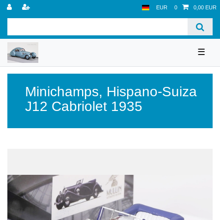
EUR
0
0,00 EUR
☰
Minichamps
,
Hispano-Suiza
J12 Cabriolet 1935