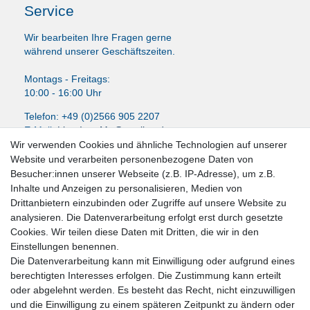
Service
Wir bearbeiten Ihre Fragen gerne
während unserer Geschäftszeiten.
Montags - Freitags:
10:00 - 16:00 Uhr
Telefon: +49 (0)2566 905 2207
E-Mail:
LissyInterMo@t-online.de
Wir verwenden Cookies und ähnliche Technologien auf unserer
Website und verarbeiten personenbezogene Daten von
Besucher:innen unserer Webseite (z.B. IP-Adresse), um z.B.
Inhalte und Anzeigen zu personalisieren, Medien von
News-Letter abonieren
Drittanbietern einzubinden oder Zugriffe auf unsere Website zu
analysieren. Die Datenverarbeitung erfolgt erst durch gesetzte
VORNAME
NACHNAME
Cookies. Wir teilen diese Daten mit Dritten, die wir in den
Einstellungen benennen.
Newsletter
E-MAIL **
Die Datenverarbeitung kann mit Einwilligung oder aufgrund eines
Honig
berechtigten Interesses erfolgen. Die Zustimmung kann erteilt
oder abgelehnt werden. Es besteht das Recht, nicht einzuwilligen
Hiermit bestätige ich, dass ich die
Daten­schutz­erklärung
gelesen habe. Meine
und die Einwilligung zu einem späteren Zeitpunkt zu ändern oder
Einwilligung kann ich jederzeit widerrufen.**