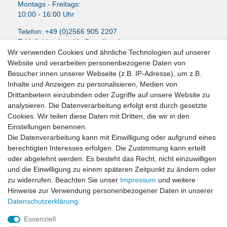
Montags - Freitags:
10:00 - 16:00 Uhr
Telefon: +49 (0)2566 905 2207
E-Mail:
LissyInterMo@t-online.de
Wir verwenden Cookies und ähnliche Technologien auf unserer
Website und verarbeiten personenbezogene Daten von
Besucher:innen unserer Webseite (z.B. IP-Adresse), um z.B.
Inhalte und Anzeigen zu personalisieren, Medien von
News-Letter abonieren
Drittanbietern einzubinden oder Zugriffe auf unsere Website zu
analysieren. Die Datenverarbeitung erfolgt erst durch gesetzte
VORNAME
NACHNAME
Cookies. Wir teilen diese Daten mit Dritten, die wir in den
Einstellungen benennen.
Newsletter
E-MAIL **
Die Datenverarbeitung kann mit Einwilligung oder aufgrund eines
Honig
berechtigten Interesses erfolgen. Die Zustimmung kann erteilt
oder abgelehnt werden. Es besteht das Recht, nicht einzuwilligen
Hiermit bestätige ich, dass ich die
Daten­schutz­erklärung
gelesen habe. Meine
und die Einwilligung zu einem späteren Zeitpunkt zu ändern oder
Einwilligung kann ich jederzeit widerrufen.**
zu widerrufen. Beachten Sie unser
Impressum
und weitere
Hinweise zur Verwendung personenbezogener Daten in unserer
Abonnieren
Daten­schutz­erklärung
.
** Hierbei handelt es sich um ein Pflichtfeld.
Essenziell