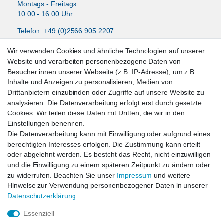
Montags - Freitags:
10:00 - 16:00 Uhr
Telefon: +49 (0)2566 905 2207
E-Mail:
LissyInterMo@t-online.de
Wir verwenden Cookies und ähnliche Technologien auf unserer
Website und verarbeiten personenbezogene Daten von
Besucher:innen unserer Webseite (z.B. IP-Adresse), um z.B.
Inhalte und Anzeigen zu personalisieren, Medien von
News-Letter abonieren
Drittanbietern einzubinden oder Zugriffe auf unsere Website zu
analysieren. Die Datenverarbeitung erfolgt erst durch gesetzte
VORNAME
NACHNAME
Cookies. Wir teilen diese Daten mit Dritten, die wir in den
Einstellungen benennen.
Newsletter
E-MAIL **
Die Datenverarbeitung kann mit Einwilligung oder aufgrund eines
Honig
berechtigten Interesses erfolgen. Die Zustimmung kann erteilt
oder abgelehnt werden. Es besteht das Recht, nicht einzuwilligen
Hiermit bestätige ich, dass ich die
Daten­schutz­erklärung
gelesen habe. Meine
und die Einwilligung zu einem späteren Zeitpunkt zu ändern oder
Einwilligung kann ich jederzeit widerrufen.**
zu widerrufen. Beachten Sie unser
Impressum
und weitere
Hinweise zur Verwendung personenbezogener Daten in unserer
Abonnieren
Daten­schutz­erklärung
.
** Hierbei handelt es sich um ein Pflichtfeld.
Essenziell