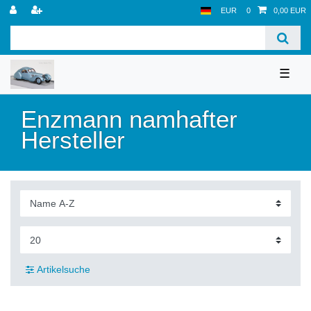
EUR
0
0,00 EUR
☰
Enzmann namhafter
Hersteller
Artikelsuche