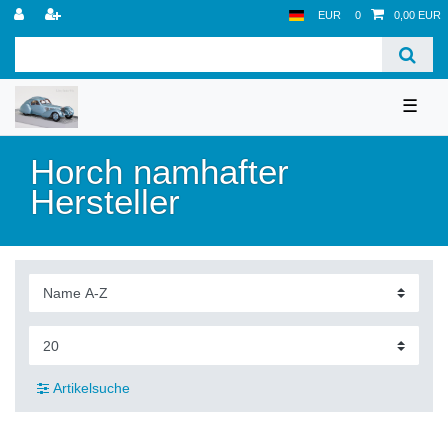
EUR
0
0,00 EUR
☰
Horch namhafter
Hersteller
Artikelsuche