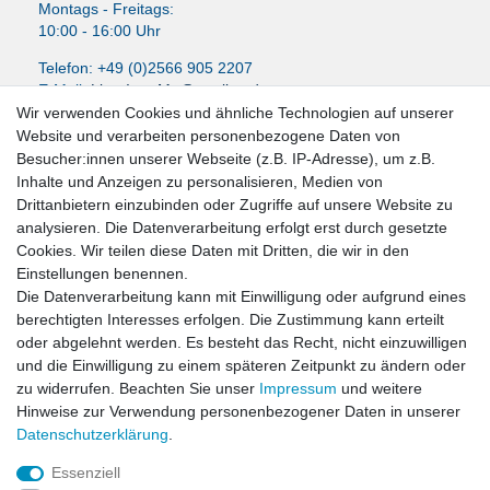
Montags - Freitags:
10:00 - 16:00 Uhr
Telefon: +49 (0)2566 905 2207
E-Mail:
LissyInterMo@t-online.de
Wir verwenden Cookies und ähnliche Technologien auf unserer
Website und verarbeiten personenbezogene Daten von
Besucher:innen unserer Webseite (z.B. IP-Adresse), um z.B.
Inhalte und Anzeigen zu personalisieren, Medien von
News-Letter abonieren
Drittanbietern einzubinden oder Zugriffe auf unsere Website zu
analysieren. Die Datenverarbeitung erfolgt erst durch gesetzte
VORNAME
NACHNAME
Cookies. Wir teilen diese Daten mit Dritten, die wir in den
Einstellungen benennen.
Newsletter
E-MAIL **
Die Datenverarbeitung kann mit Einwilligung oder aufgrund eines
Honig
berechtigten Interesses erfolgen. Die Zustimmung kann erteilt
oder abgelehnt werden. Es besteht das Recht, nicht einzuwilligen
Hiermit bestätige ich, dass ich die
Daten­schutz­erklärung
gelesen habe. Meine
und die Einwilligung zu einem späteren Zeitpunkt zu ändern oder
Einwilligung kann ich jederzeit widerrufen.**
zu widerrufen. Beachten Sie unser
Impressum
und weitere
Hinweise zur Verwendung personenbezogener Daten in unserer
Abonnieren
Daten­schutz­erklärung
.
** Hierbei handelt es sich um ein Pflichtfeld.
Essenziell