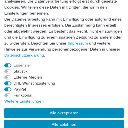
analysieren. Die Datenverarbeitung erfolgt erst durch gesetzte
VORNAME
NACHNAME
Cookies. Wir teilen diese Daten mit Dritten, die wir in den
Einstellungen benennen.
Newsletter
E-MAIL **
Die Datenverarbeitung kann mit Einwilligung oder aufgrund eines
Honig
berechtigten Interesses erfolgen. Die Zustimmung kann erteilt
oder abgelehnt werden. Es besteht das Recht, nicht einzuwilligen
Hiermit bestätige ich, dass ich die
Daten­schutz­erklärung
gelesen habe. Meine
und die Einwilligung zu einem späteren Zeitpunkt zu ändern oder
Einwilligung kann ich jederzeit widerrufen.**
zu widerrufen. Beachten Sie unser
Impressum
und weitere
Hinweise zur Verwendung personenbezogener Daten in unserer
Abonnieren
Daten­schutz­erklärung
.
** Hierbei handelt es sich um ein Pflichtfeld.
Essenziell
Statistik
Externe Medien
Impressum
Daten­schutz­erklärung
AGB
DHL Wunschzustellung
PayPal
Funktional
Widerrufs­recht
Kontakt
Vertrag widerrufen
Weitere Einstellungen
Alle akzeptieren
LissyInterMo Modellautos Modellbausätze Vitrinen Modellautos
bekannter Hersteller Autoart Minichamps 1:43 1:18 1:12
Alle ablehnen
Sonderangebote Top-Angebote Neu OVP Modelcars