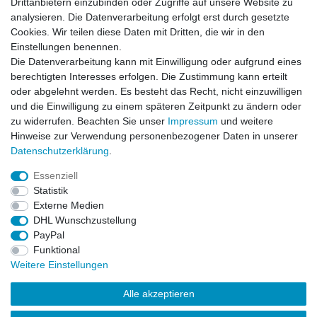
Drittanbietern einzubinden oder Zugriffe auf unsere Website zu
analysieren. Die Datenverarbeitung erfolgt erst durch gesetzte
VORNAME
NACHNAME
Cookies. Wir teilen diese Daten mit Dritten, die wir in den
Einstellungen benennen.
Newsletter
E-MAIL **
Die Datenverarbeitung kann mit Einwilligung oder aufgrund eines
Honig
berechtigten Interesses erfolgen. Die Zustimmung kann erteilt
oder abgelehnt werden. Es besteht das Recht, nicht einzuwilligen
Hiermit bestätige ich, dass ich die
Daten­schutz­erklärung
gelesen habe. Meine
und die Einwilligung zu einem späteren Zeitpunkt zu ändern oder
Einwilligung kann ich jederzeit widerrufen.**
zu widerrufen. Beachten Sie unser
Impressum
und weitere
Hinweise zur Verwendung personenbezogener Daten in unserer
Abonnieren
Daten­schutz­erklärung
.
** Hierbei handelt es sich um ein Pflichtfeld.
Essenziell
Statistik
Externe Medien
Impressum
Daten­schutz­erklärung
AGB
DHL Wunschzustellung
PayPal
Funktional
Widerrufs­recht
Kontakt
Vertrag widerrufen
Weitere Einstellungen
Alle akzeptieren
LissyInterMo Modellautos Modellbausätze Vitrinen Modellautos
bekannter Hersteller Autoart Minichamps 1:43 1:18 1:12