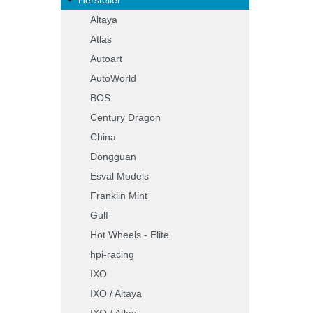
Altaya
Atlas
Autoart
AutoWorld
BOS
Century Dragon
China
Dongguan
Esval Models
Franklin Mint
Gulf
Hot Wheels - Elite
hpi-racing
IXO
IXO / Altaya
IXO / Atlas