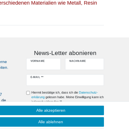
rschiedenen Materialien wie Metall, Resin
News-Letter abonieren
erne
VORNAME
NACHNAME
iten.
Newsletter
E-MAIL **
Honig
Hiermit bestätige ich, dass ich die
Daten­schutz­
07
erklärung
gelesen habe. Meine Einwilligung kann ich
e.de
jederzeit widerrufen.**
Alle akzeptieren
Abonnieren
Alle ablehnen
** Hierbei handelt es sich um ein Pflichtfeld.