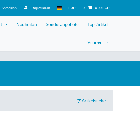
Anmelden
Registrieren
EUR
0
0,00 EUR
rt
Neuheiten
Sonderangebote
Top-Artikel
Vitrinen
Artikelsuche