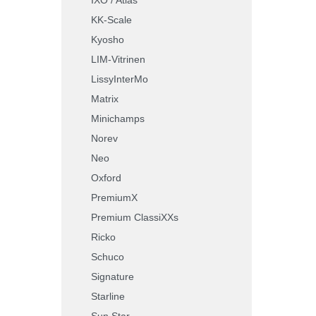
KK-Scale
Kyosho
LIM-Vitrinen
LissyInterMo
Matrix
Minichamps
Norev
Neo
Oxford
PremiumX
Premium ClassiXXs
Ricko
Schuco
Signature
Starline
Sun Star