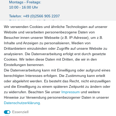
Montags - Freitags:
10:00 - 16:00 Uhr
Telefon: +49 (0)2566 905 2207
E-Mail:
LissyInterMo@t-online.de
Wir verwenden Cookies und ähnliche Technologien auf unserer
Website und verarbeiten personenbezogene Daten von
Besucher:innen unserer Webseite (z.B. IP-Adresse), um z.B.
Inhalte und Anzeigen zu personalisieren, Medien von
News-Letter abonieren
Drittanbietern einzubinden oder Zugriffe auf unsere Website zu
analysieren. Die Datenverarbeitung erfolgt erst durch gesetzte
VORNAME
NACHNAME
Cookies. Wir teilen diese Daten mit Dritten, die wir in den
Einstellungen benennen.
Newsletter
E-MAIL **
Die Datenverarbeitung kann mit Einwilligung oder aufgrund eines
Honig
berechtigten Interesses erfolgen. Die Zustimmung kann erteilt
oder abgelehnt werden. Es besteht das Recht, nicht einzuwilligen
Hiermit bestätige ich, dass ich die
Daten­schutz­erklärung
gelesen habe. Meine
und die Einwilligung zu einem späteren Zeitpunkt zu ändern oder
Einwilligung kann ich jederzeit widerrufen.**
zu widerrufen. Beachten Sie unser
Impressum
und weitere
Hinweise zur Verwendung personenbezogener Daten in unserer
Abonnieren
Daten­schutz­erklärung
.
** Hierbei handelt es sich um ein Pflichtfeld.
Essenziell