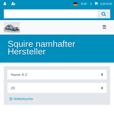
EUR
0
0,00 EUR
☰
Squire namhafter
Hersteller
Artikelsuche